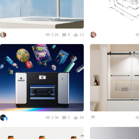
2.2k
8
13
2.3k
5
16