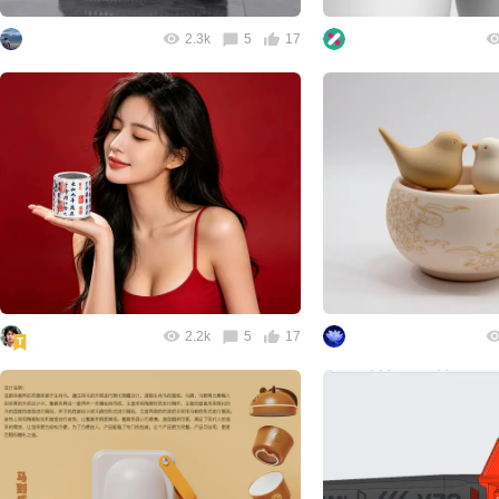
2.3k
5
17
2.2k
5
17