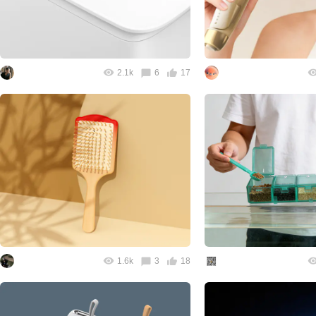
2.1k
6
17
1.6k
3
18