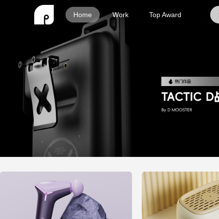
Home
Work
Top Award