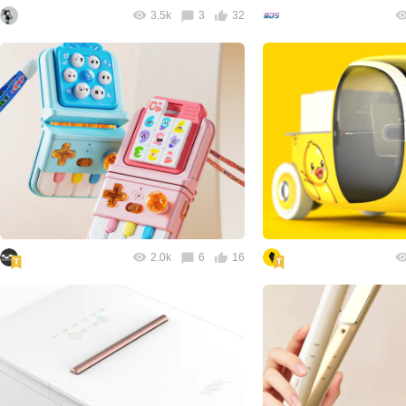
3.5k
3
32
2.0k
6
16