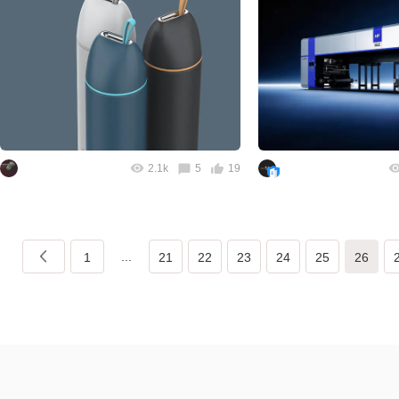
2.1k
5
19
...
1
21
22
23
24
25
26