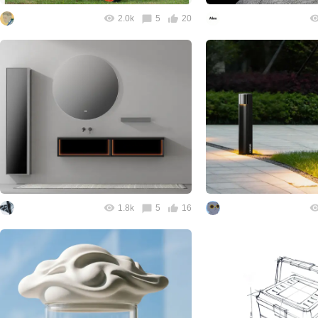
2.0k
5
20
1.8k
5
16