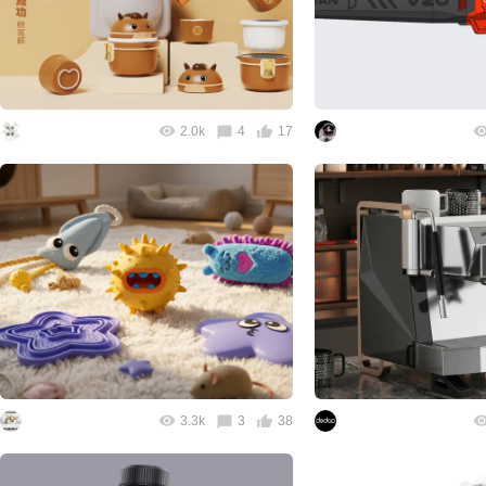
2.0k
4
17
3.3k
3
38