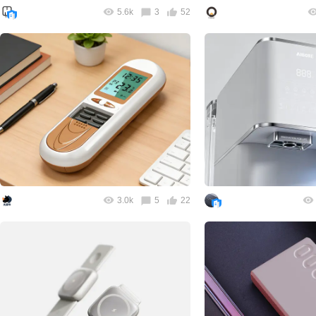
5.6k
3
52
3.0k
5
22