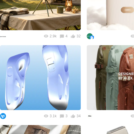
2.9k
4
32
3.1k
3
34