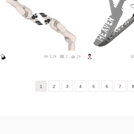
3.2k
3
24
1
2
3
4
5
6
7