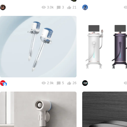
3.0k
3
21
2.9k
5
26