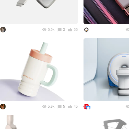
5.9k
3
55
5.9k
5
45