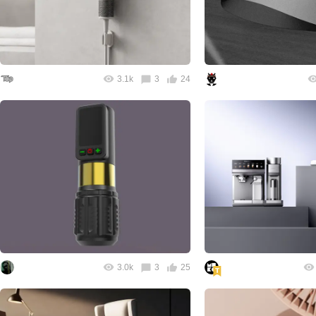
3.1k
3
24
3.0k
3
25