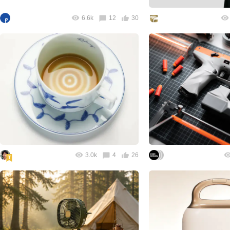
6.6k
12
30
3.0k
4
26