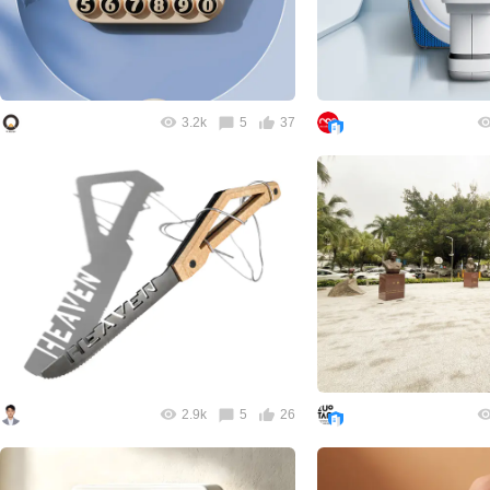
3.2k
5
37
2.9k
5
26