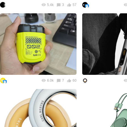
5.4k
3
57
6.0k
7
60