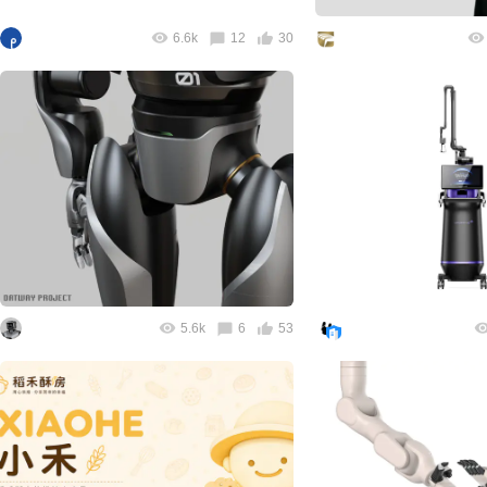
6.6k
12
30
5.6k
6
53