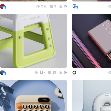
2.9k
3
25
8.8k
15
99