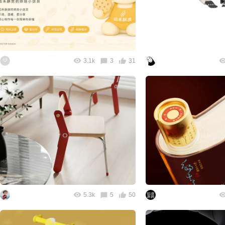
3.1k
3
31
5.3k
5
50