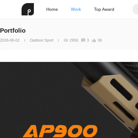
Home
Work
Top Award
Portfolio
2026-06-02
Outdoor Sport
2950
3
36