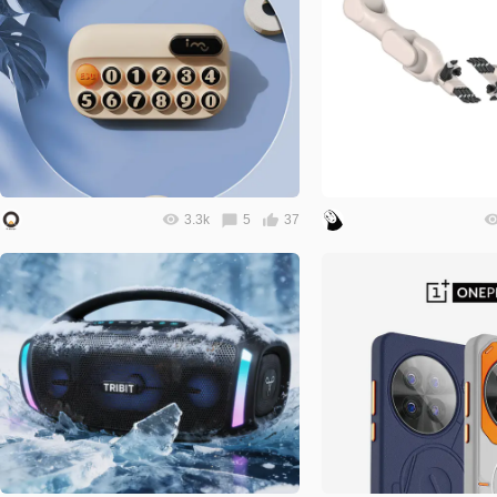
3.3k
5
37