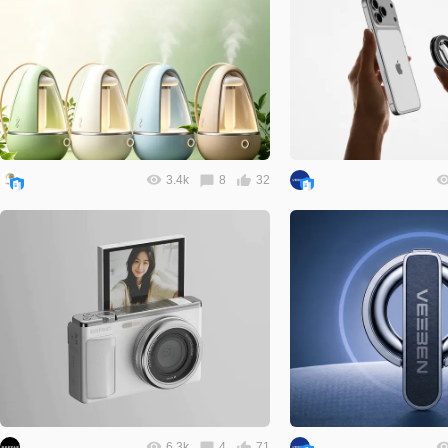
3.4k
8
32
6.3k
4
71