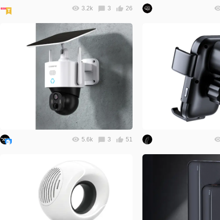
3.2k
3
26
5.6k
3
51