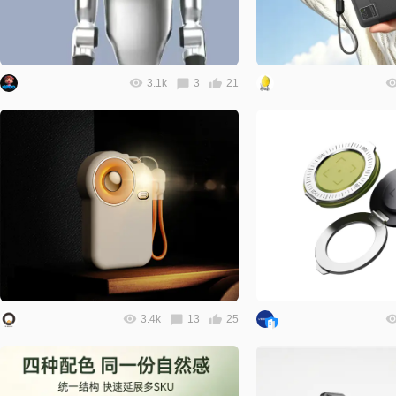
3.1k
3
21
3.4k
13
25