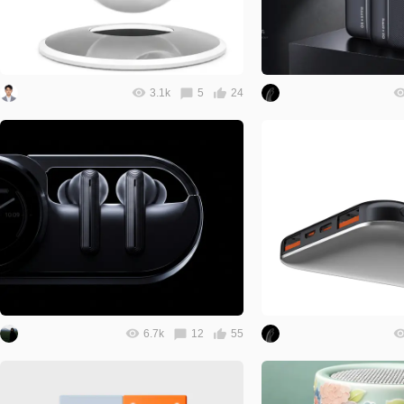
3.1k
5
24
6.7k
12
55