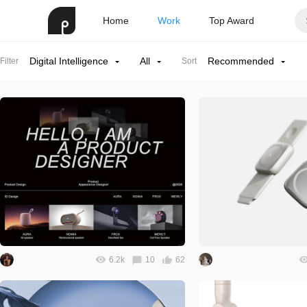
Home
Work
Top Award
Digital Intelligence
All
Recommended
Filter
Sort
6.2k
10
62