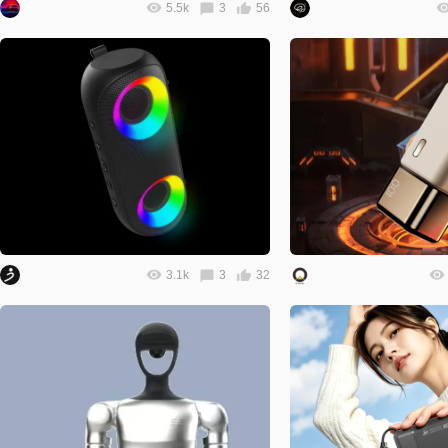
5.5k
3
56
3.1k
3
32