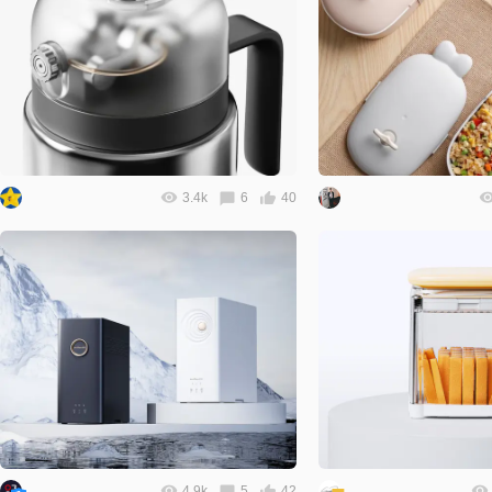
3.4k
6
40
4.9k
5
42