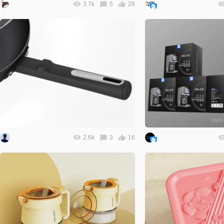
3.7k
5
28
2.6k
3
16