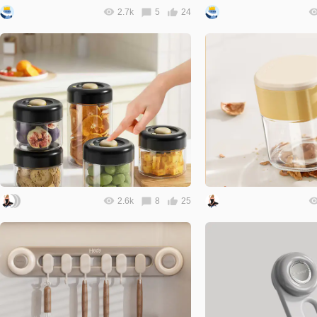
2.7k
5
24
2.6k
8
25