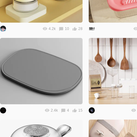
4.2k
10
28
2.4k
4
15