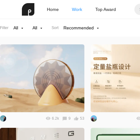
Home
Work
Top Award
All
All
Recommended
Filter
Sort
6.2k
9
53