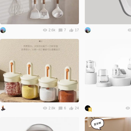
2.6k
7
17
2.8k
6
24