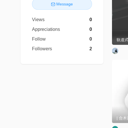
Message
Views
0
Appreciations
0
Follow
0
Followers
2
| 合