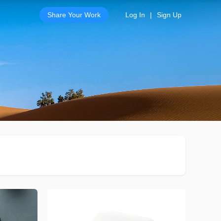
Share Your Work
Log In
|
Sign Up