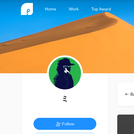
Home
Work
Top Award
B
ミ
Follow