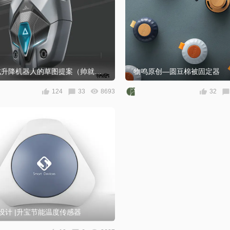
轨道式升降机器人的草图提案（帅就完事了）
物鸣原创—圆豆棉被固定器
124
33
8693
32
木设计 |升宝节能温度传感器