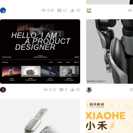
6.6k
12
30
6.2k
9
62