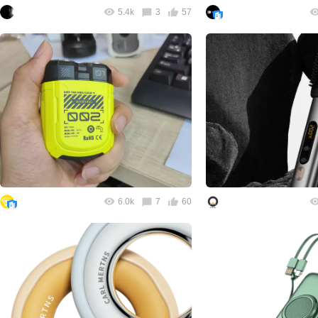
5.4k
3
57
6.0k
7
60