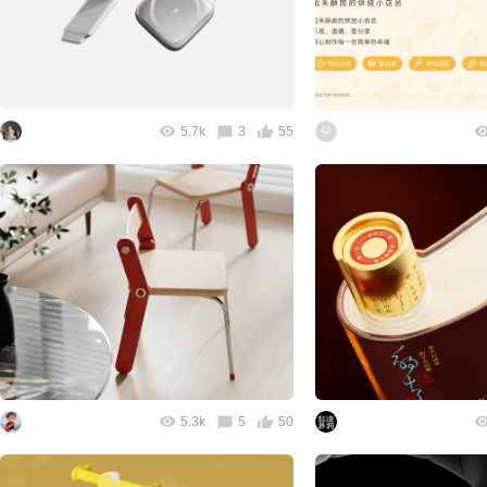
5.7k
3
55
5.3k
5
50