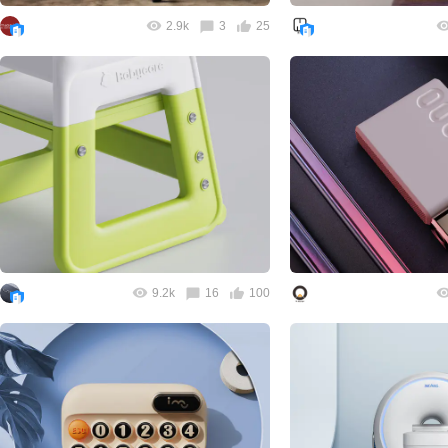
2.9k
3
25
9.2k
16
100