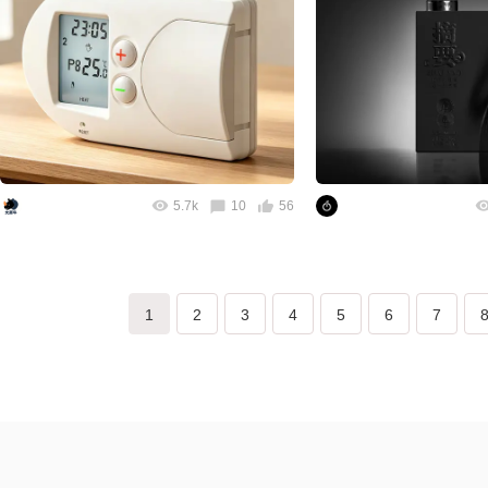
5.7k
10
56
1
2
3
4
5
6
7