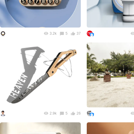
3.2k
5
37
2.9k
5
26