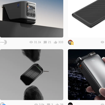
31.1k
21
333
3.0k
3
29