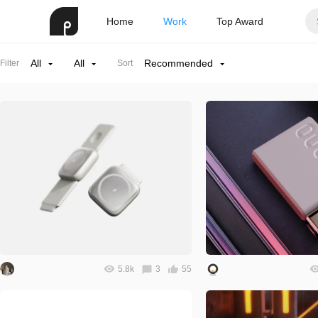
Home
Work
Top Award
All
All
Recommended
Filter
Sort
5.8k
3
55