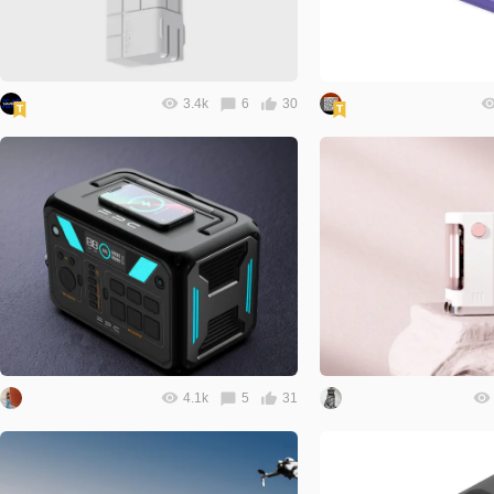
3.4k
6
30
4.1k
5
31