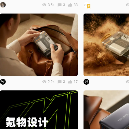
3.5k
3
33
2.2k
3
17