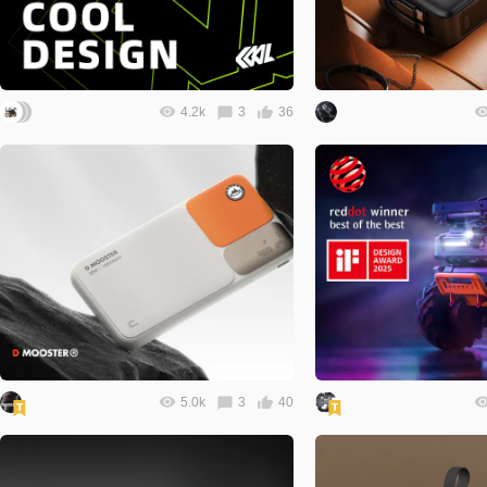
4.2k
3
36
5.0k
3
40