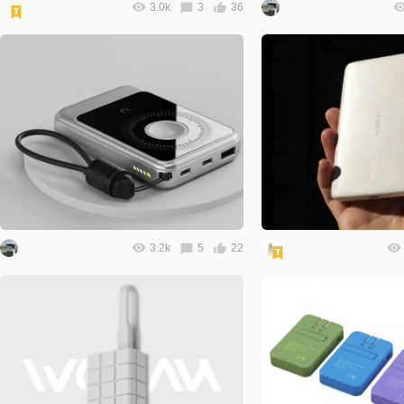
3.0k
3
36
3.2k
5
22