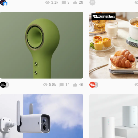
3.1k
3
28
5.8k
14
46