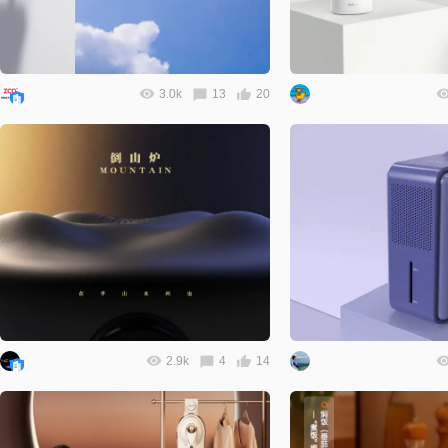
3.0k
13
20
2.9k
4
14