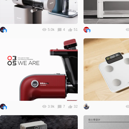
5.0k
4
51
3.9k
7
32