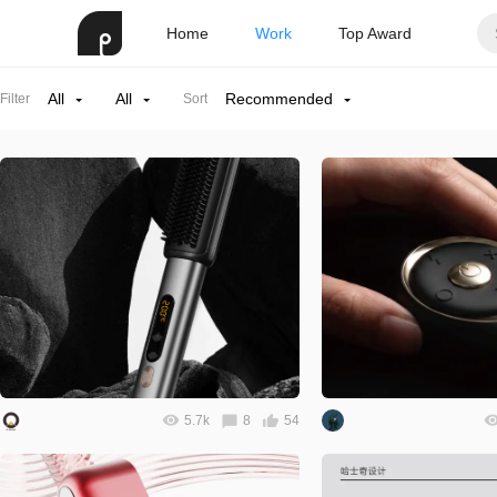
Home
Work
Top Award
All
All
Recommended
Filter
Sort
5.7k
8
54