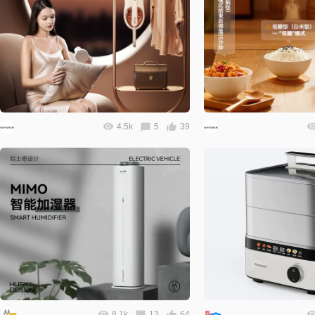
4.5k
5
39
8.1k
13
64