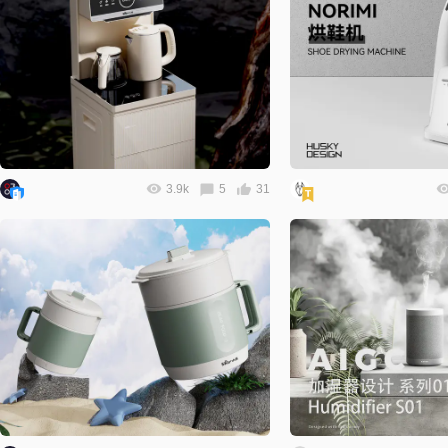
3.9k
5
31