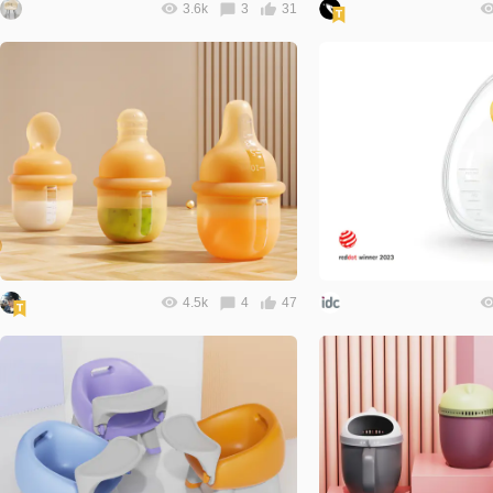
3.6k
3
31
4.5k
4
47