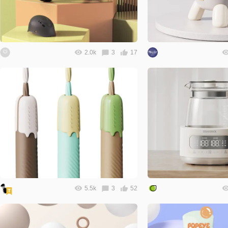
2.0k
3
17
5.5k
3
52