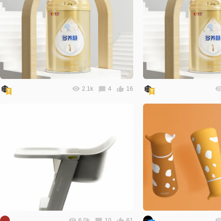
2.1k
4
16
6.0k
10
61