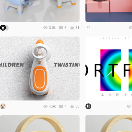
3.6k
3
31
4.6k
4
38