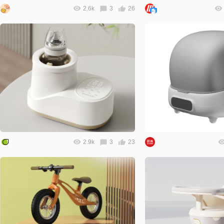
2.6k
3
26
2.9k
3
23