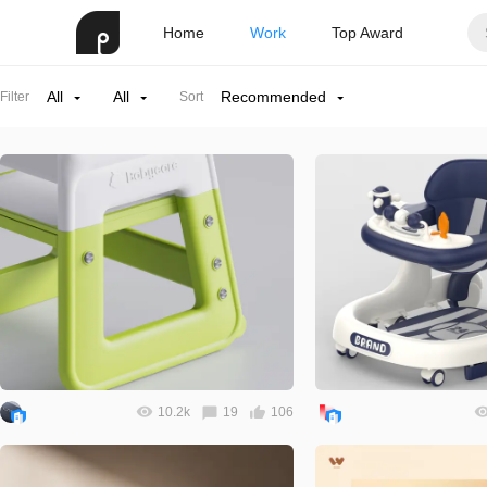
Home
Work
Top Award
All
All
Recommended
Filter
Sort
10.2k
19
106