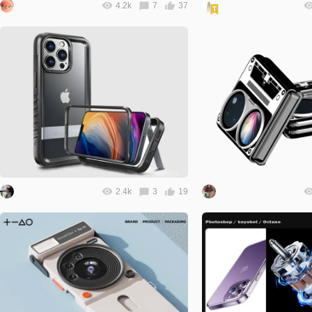
4.2k
7
37
2.4k
3
19