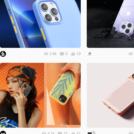
2.8k
6
19
4.7k
27
41