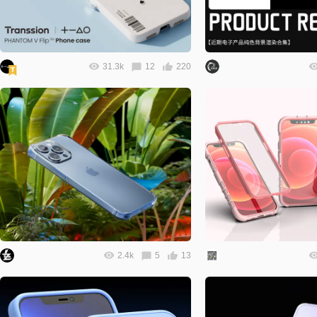
31.3k
12
220
2.4k
5
13