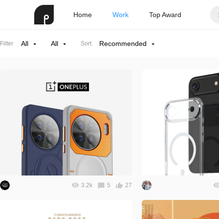
Home
Work
Top Award
All
All
Recommended
Filter
Sort
3.2k
5
27