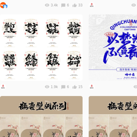
3.4k
6
33
1.9k
6
15