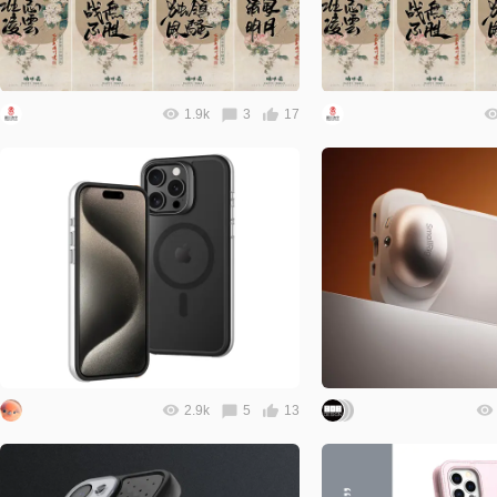
1.9k
3
17
2.9k
5
13