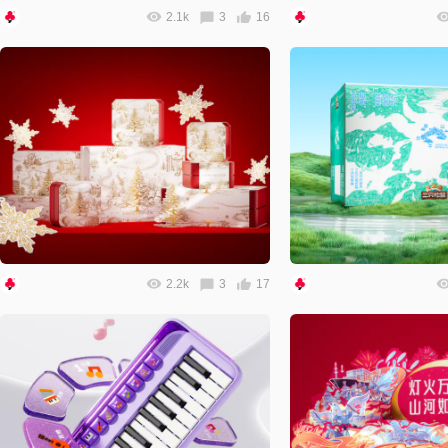
2.1k
3
16
2.2k
3
17