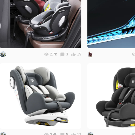
2.7k
3
19
2.4k
5
17