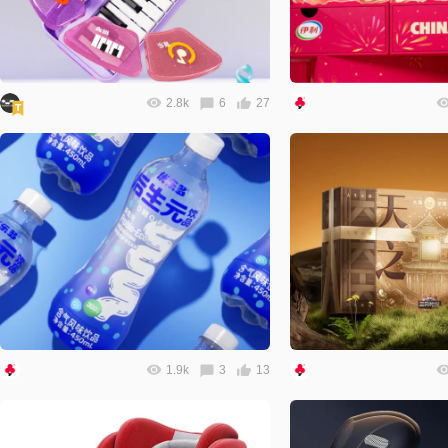
2.8k
6
27
1.9k
3
13