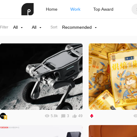
Home
Work
Top Award
All
All
Recommended
Filter
Sort
5.8k
3
49