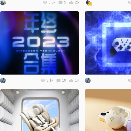
3.5k
5
25
3.1k
10
14