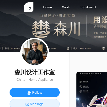
Home
Work
Top Award
森川设计工作室
China · Home Appliance
Follow
Message