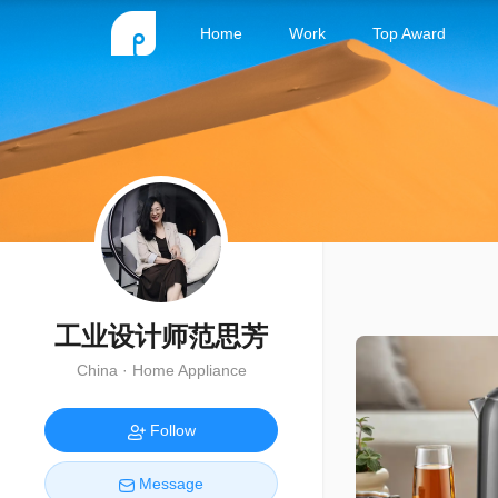
Home
Work
Top Award
工业设计师范思芳
China · Home Appliance
Follow
Message