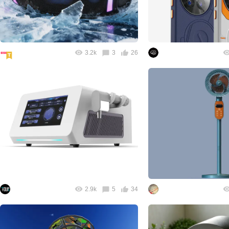
3.2k
3
26
2.9k
5
34