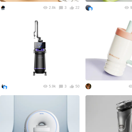
2.8k
3
22
9
5.9k
3
50