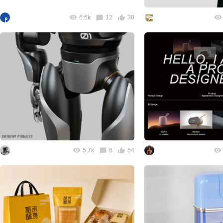
6.6k
12
30
5.7k
6
54