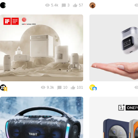
5.4k
3
57
9.3k
10
101