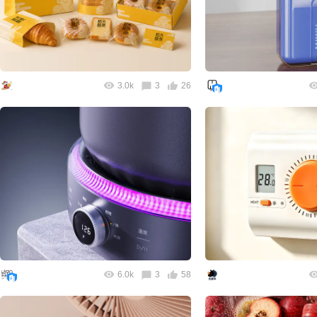
3.0k
3
26
6.0k
3
58