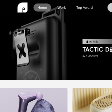
Home
Work
Top Award