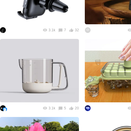
3.1k
7
32
3.1k
5
20