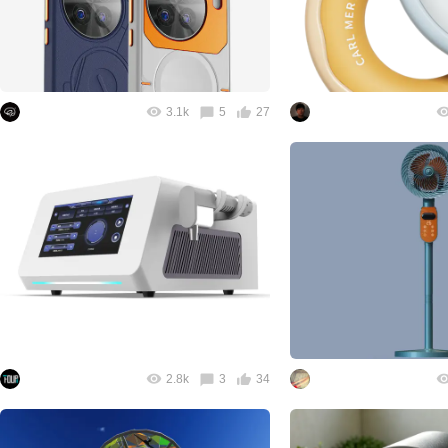
3.1k
5
27
2.8k
3
34