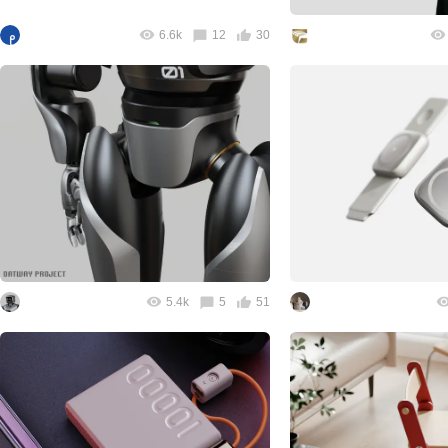
6.6k
12
30
5.4k
5
51