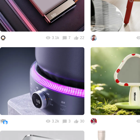
3.1k
7
22
3.2k
3
30