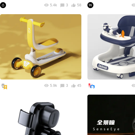
5.4k
3
58
5.9k
3
45