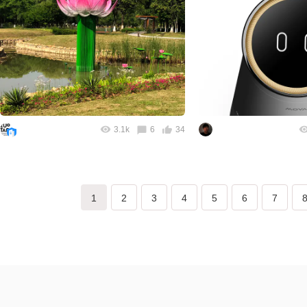
3.1k
6
34
1
2
3
4
5
6
7