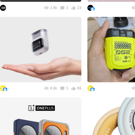
2.8k
3
23
8.6k
3
89