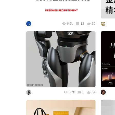
6.6k
12
30
5.7k
6
54