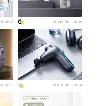
9
38
3.1k
4
36
6
33
3.0k
3
25