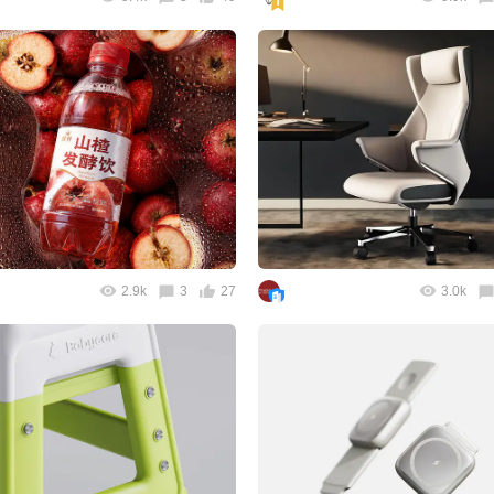
2.9k
3
27
3.0k