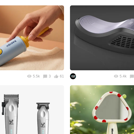
5.5k
3
61
5.4k