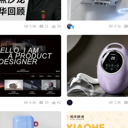
5.8k
11
50
4.1k
6.3k
10
62
2.9k