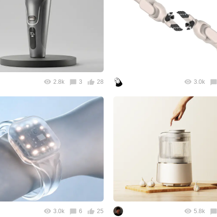
2.8k
3
28
3.0k
3.0k
6
25
5.8k