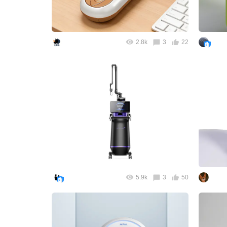
2.8k
3
22
5.9k
3
50