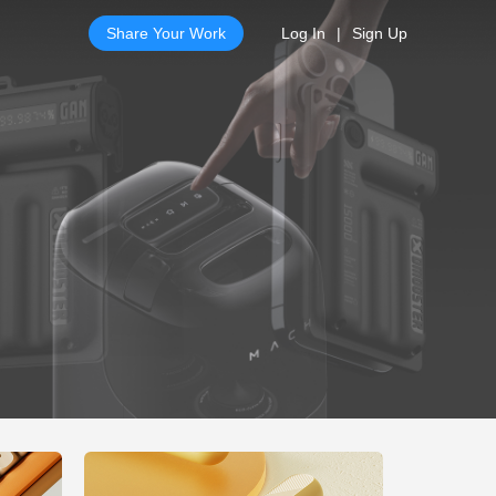
Share Your Work
Log In
|
Sign Up