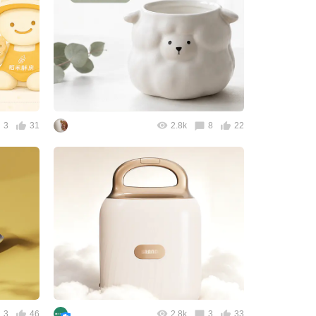
3
31
2.8k
8
22
3
46
2.8k
3
33