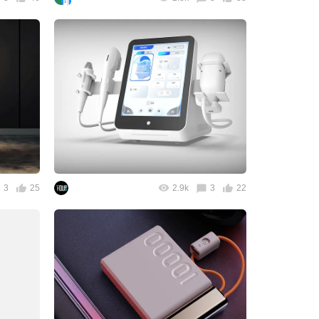
3
25
2.9k
3
22