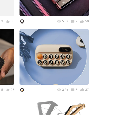
3
55
5.8k
7
50
5
26
3.3k
5
37