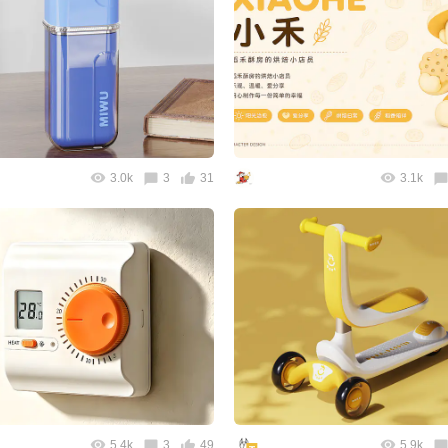
3.0k
3
31
3.1k
5.4k
3
49
5.9k