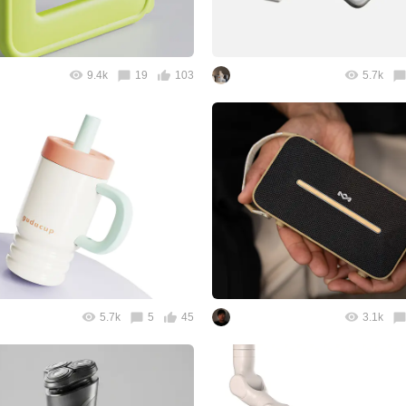
9.4k
19
103
5.7k
5.7k
5
45
3.1k