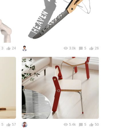
3
24
3.0k
5
26
5
57
5.4k
5
50