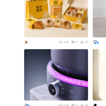
3.0k
3
26
6.0k
3
58