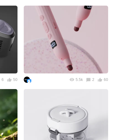
6
50
5.5k
2
60