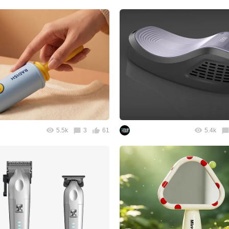
5.5k
3
61
5.4k