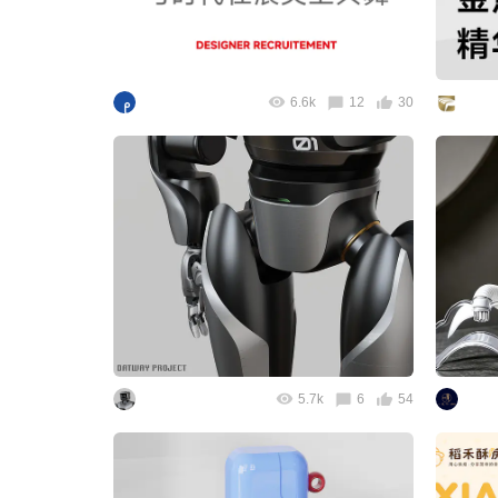
6.6k
12
30
5.7k
6
54