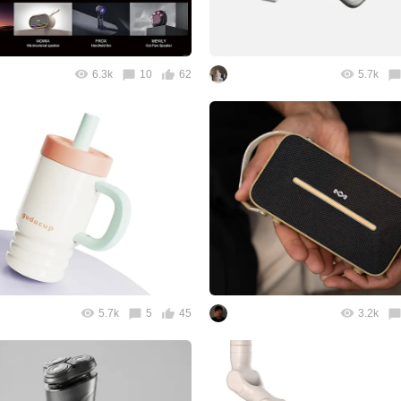
6.3k
10
62
5.7k
5.7k
5
45
3.2k