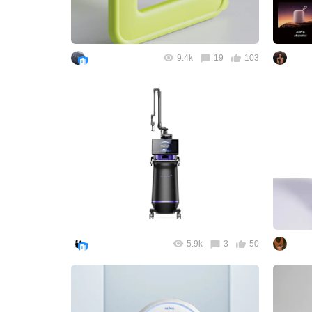
9.4k
19
103
5.9k
3
50