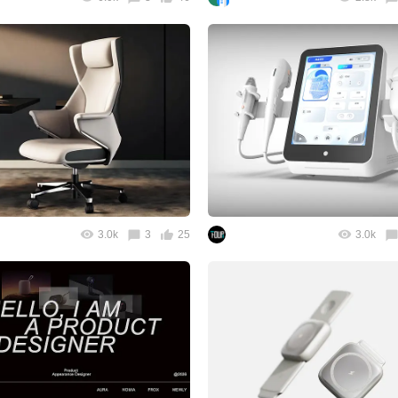
3.0k
3
25
3.0k