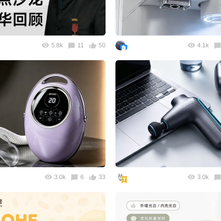
5.8k
11
50
4.1k
3.0k
6
33
3.0k