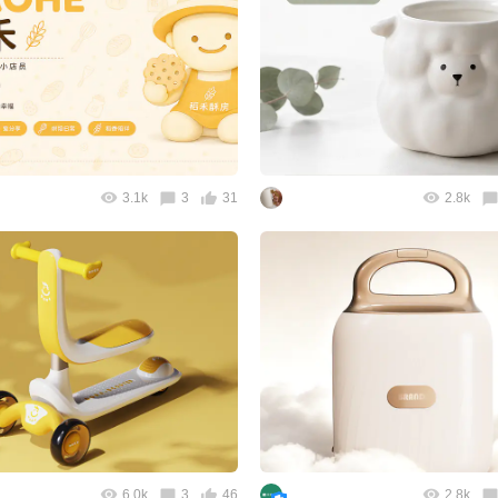
3.1k
3
31
2.8k
6.0k
3
46
2.8k