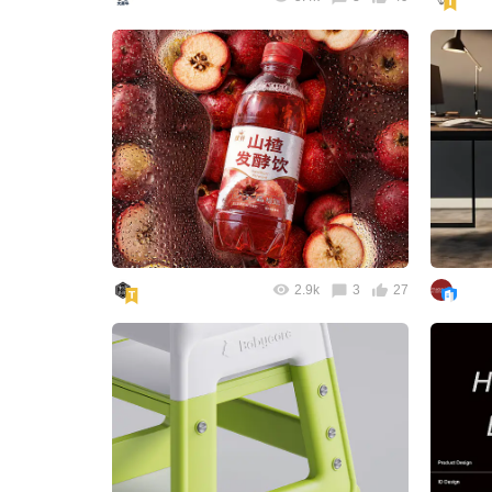
2.9k
3
27