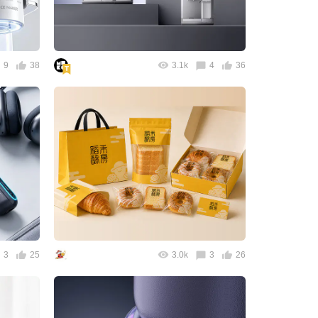
9
38
3.1k
4
36
3
25
3.0k
3
26