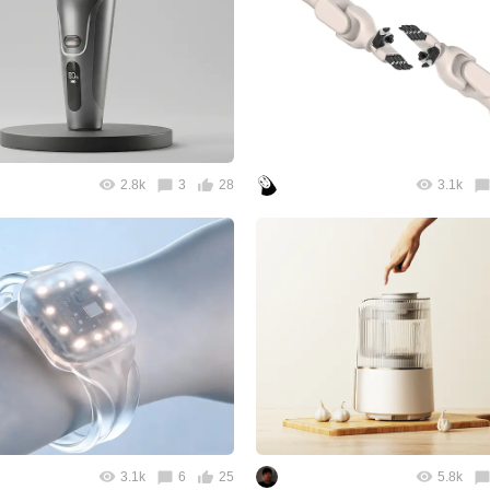
2.8k
3
28
3.1k
3.1k
6
25
5.8k