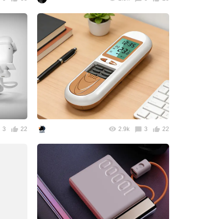
3
22
2.9k
3
22