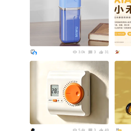
3.0k
3
31
5.4k
3
49