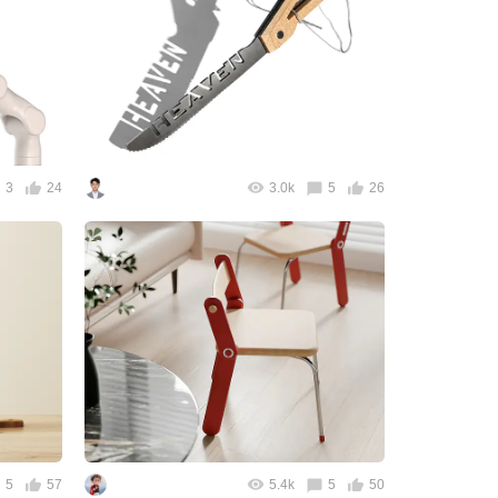
3
24
3.0k
5
26
5
57
5.4k
5
50