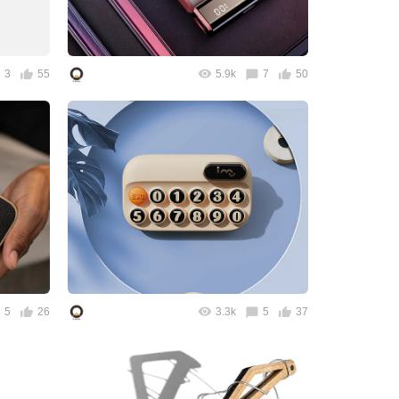
3
55
5.9k
7
50
5
26
3.3k
5
37