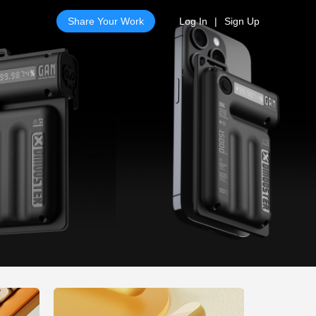
Share Your Work
Log In
|
Sign Up