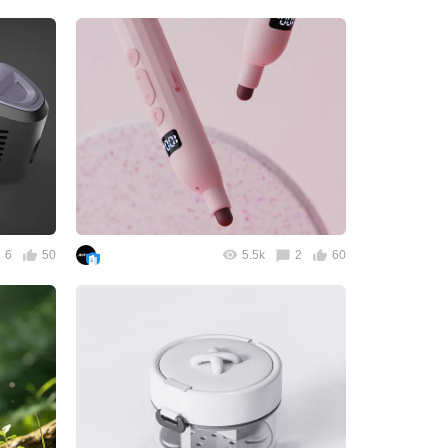
6
50
5.5k
2
60