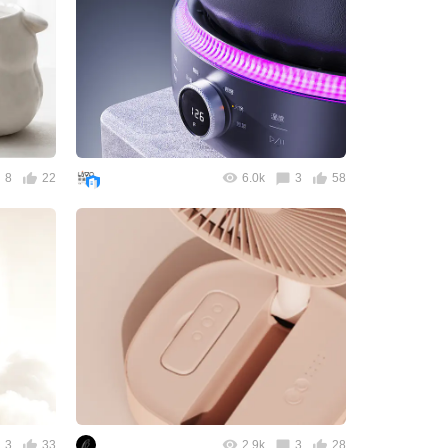
8
22
6.0k
3
58
3
33
2.9k
3
28