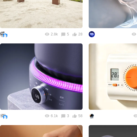
2.8k
5
28
6.1k
3
58