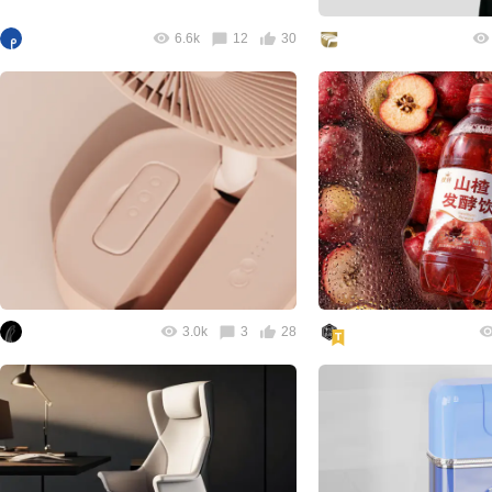
6.6k
12
30
3.0k
3
28