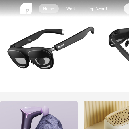
Home
Work
Top Award