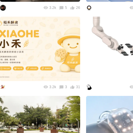
3.2k
5
26
3.2k
3
31