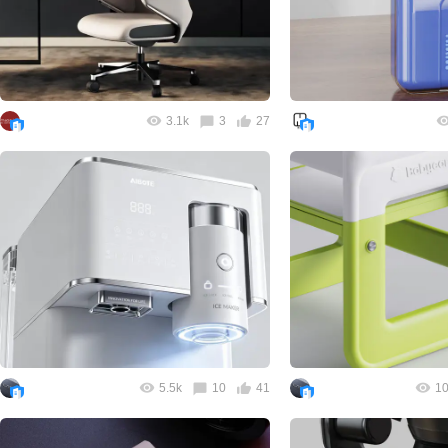
3.1k
3
27
5.5k
10
41
10