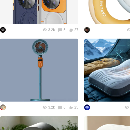
3.2k
5
27
3.2k
6
25