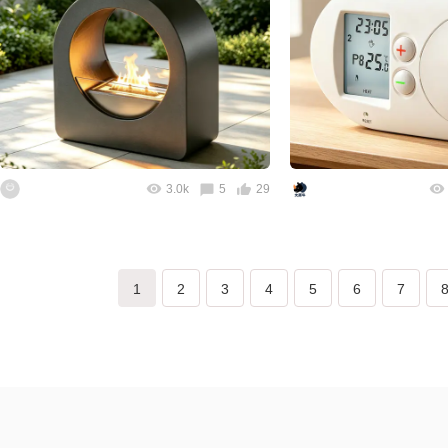
3.0k
5
29
1
2
3
4
5
6
7