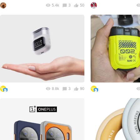
5.4k
3
50
8.8k
3
90