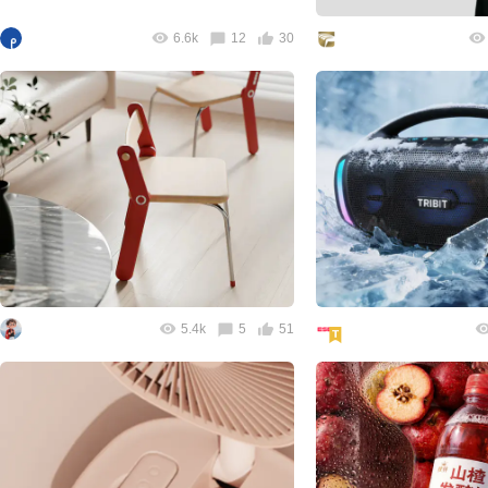
6.6k
12
30
5.4k
5
51