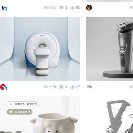
6.0k
3
50
3.3k
3
27