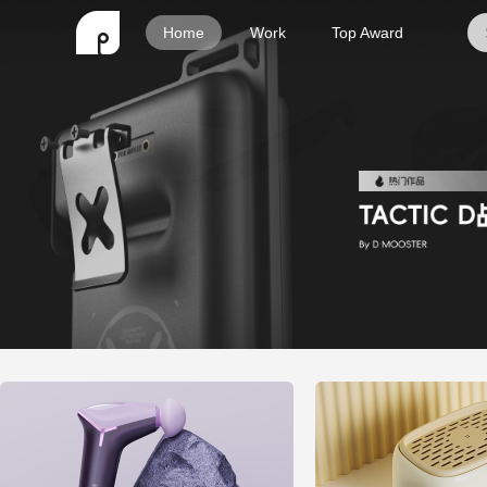
Home
Work
Top Award