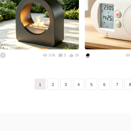
3.0k
5
29
1
2
3
4
5
6
7