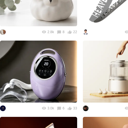
2.8k
8
22
3.0k
6
33