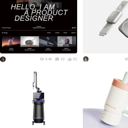
6.4k
10
62