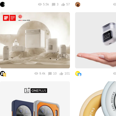
5.5k
3
57
9.4k
10
101