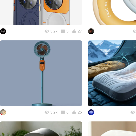
3.2k
5
27
3.2k
6
25