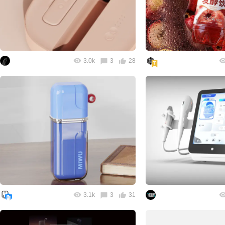
3.0k
3
28
3.1k
3
31