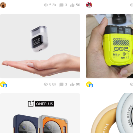
5.3k
3
50
8.8k
3
90