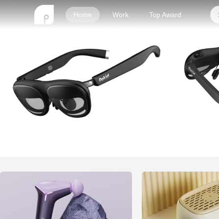
Home
Work
Top Award