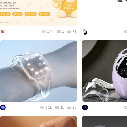
3.2k
3
31
3.1k
11
25