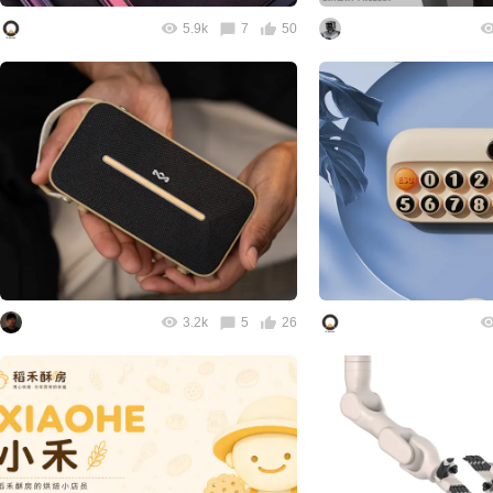
5.9k
7
50
3.2k
5
26