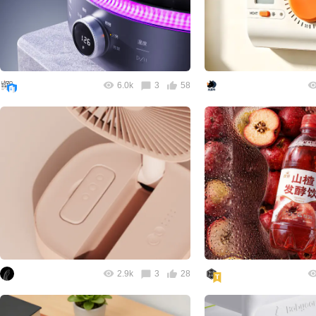
6.0k
3
58
2.9k
3
28