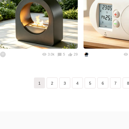
3.0k
5
29
1
2
3
4
5
6
7