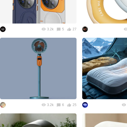
3.2k
5
27
3.2k
6
25