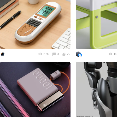
2.9k
3
22
10