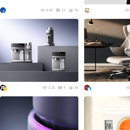
6.6k
12
30
3.2k
4
36