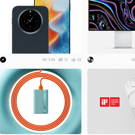
3.8k
11
33