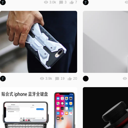
3.0k
3
7
3.9k
19
20