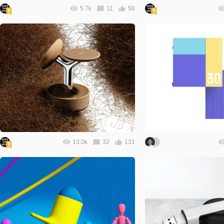
5.7k
11
56
13.0k
32
131