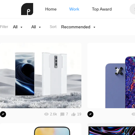
Home
Work
Top Award
All
All
Recommended
Filter
Sort
2.6k
7
19