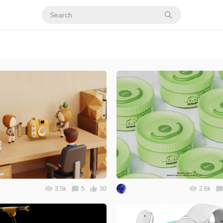
3.5k
5
30
2.6k