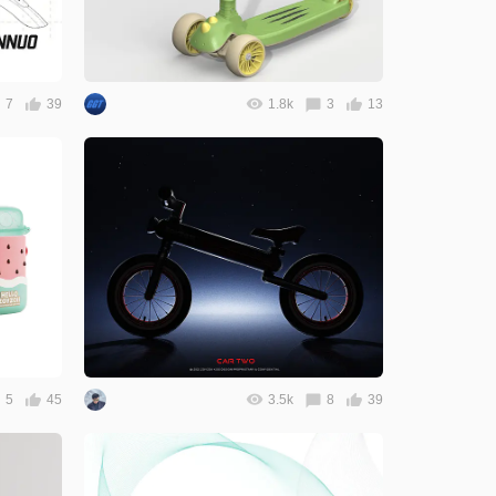
7
39
1.8k
3
13
5
45
3.5k
8
39