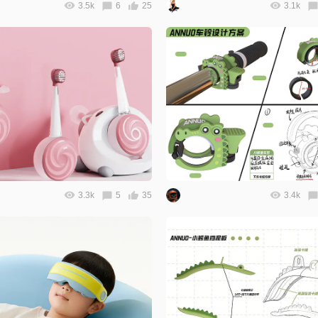
3.5k
6
25
3.1k
3.3k
5
35
3.4k