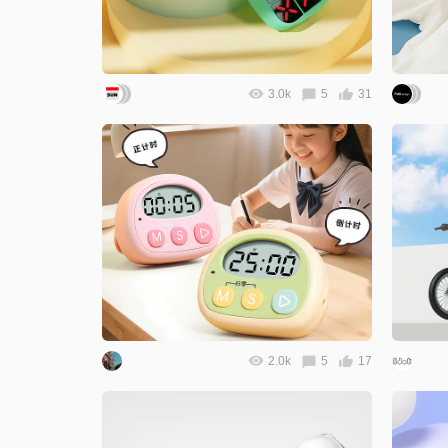
3.0k
5
31
2.0k
5
17