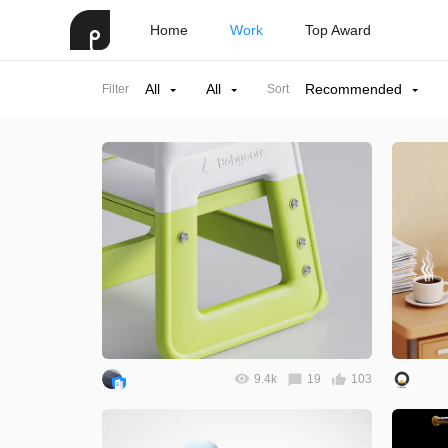
Home
Work
Top Award
All
All
Recommended
Filter
Sort
9.4k
19
103