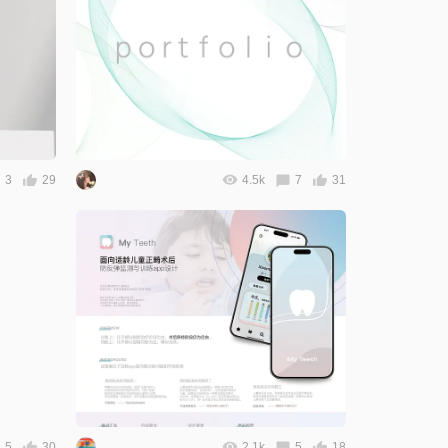
3
29
4.5k
7
31
5
30
2.1k
5
18