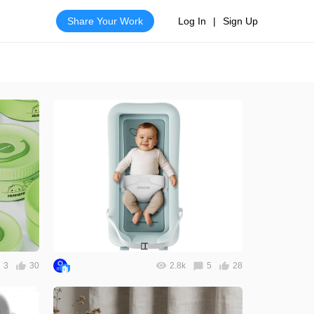
Share Your Work
Log In
|
Sign Up
3
30
2.8k
5
28