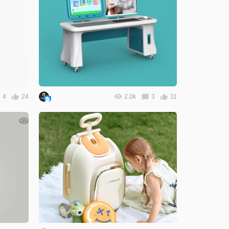
4
24
2.0k
3
11