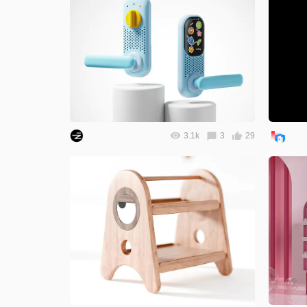
3.1k
3
29