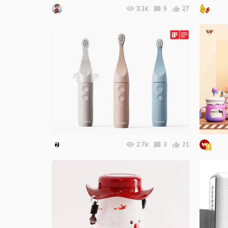
3.1k
9
27
2.7k
3
21