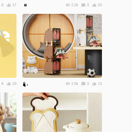
6
17
2.2k
3
20
6
20
2.0k
3
13