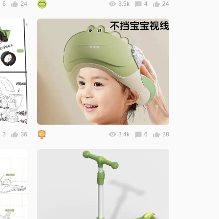
6
24
3.5k
4
24
3
36
3.4k
6
28