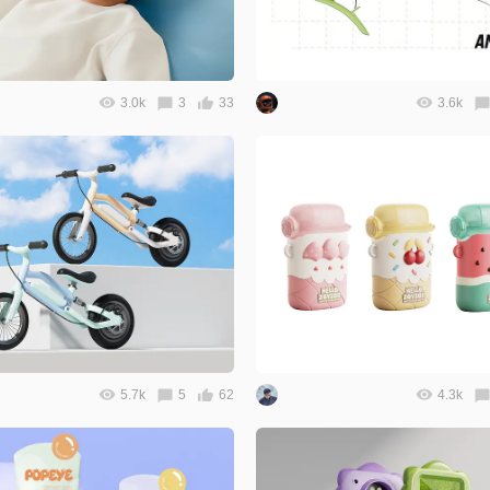
3.0k
3
33
3.6k
5.7k
5
62
4.3k