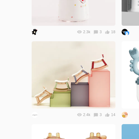
2.3k
3
18
2.4k
3
14