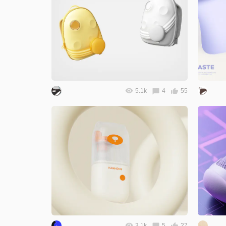
5.1k
4
55
3.1k
5
27