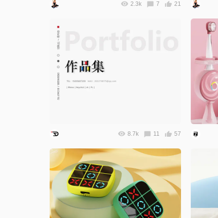
2.3k
7
21
8.7k
11
57