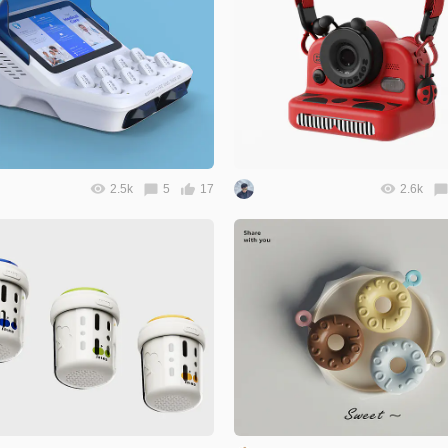
2.5k
5
17
2.6k