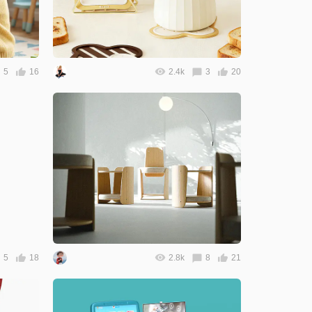
5
16
2.4k
3
20
5
18
2.8k
8
21