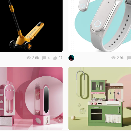
2.8k
4
27
2.9k