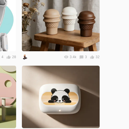
4
28
3.4k
3
32