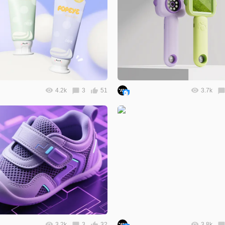
4.2k
3
51
3.7k
3.2k
3
32
3.8k