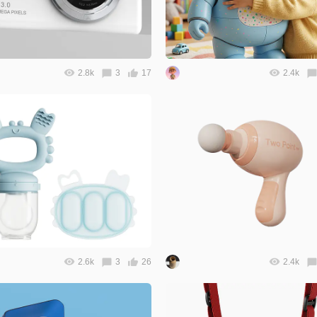
2.8k
3
17
2.4k
2.6k
3
26
2.4k