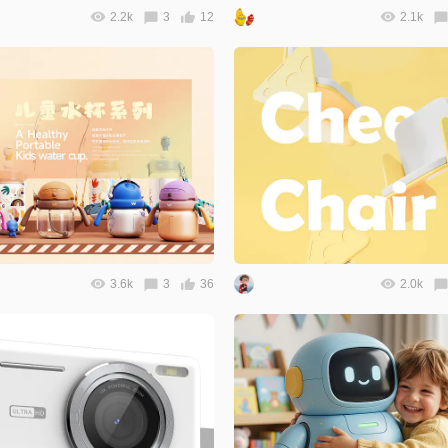
2.2k
3
12
2.1k
3.6k
3
36
2.0k