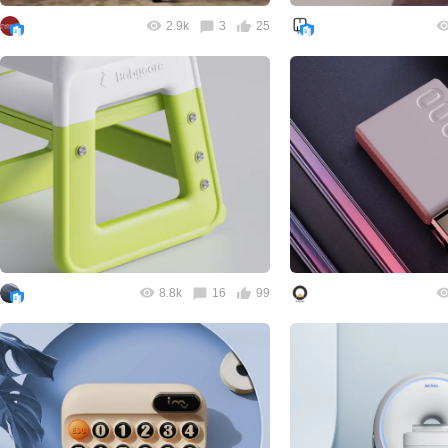
2.9k
3
25
8.8k
16
99