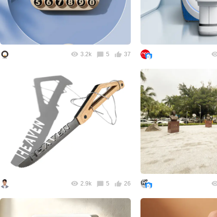
3.2k
5
37
2.9k
5
26