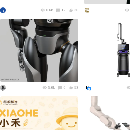
6.6k
12
30
5.6k
6
53