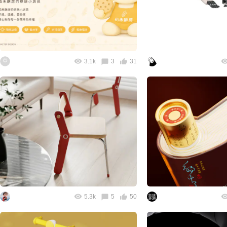
3.1k
3
31
5.3k
5
50