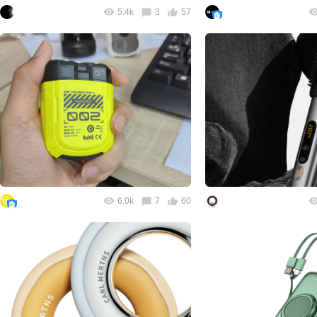
5.4k
3
57
6.0k
7
60