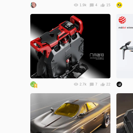
1.9k
4
15
2.7k
7
22