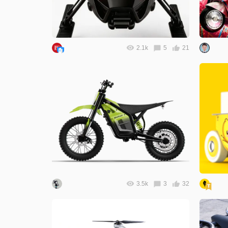
2.1k
5
21
3.5k
3
32