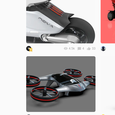
4.5k
4
33