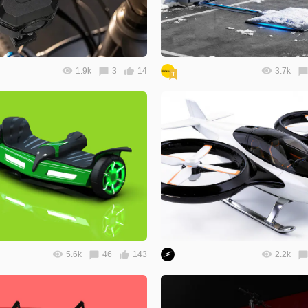
1.9k
3
14
3.7k
5.6k
46
143
2.2k