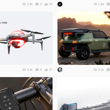
2.9k
5
34
1.8k
3.4k
4
27
3.1k