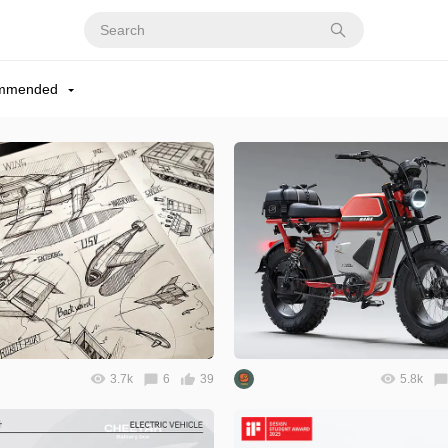
mmended
3.7k
6
39
5.8k