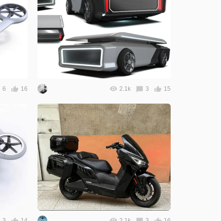
6
16
2.1k
3
15
3
14
2.1k
3
16