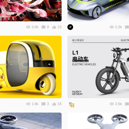
3.0k
9
23
2.3k
1.8k
3
16
2.6k