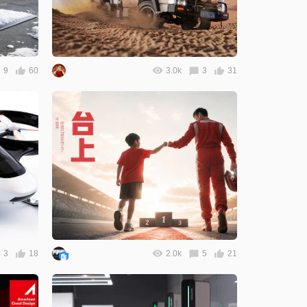
9
60
3.0k
3
31
3
18
2.0k
5
21