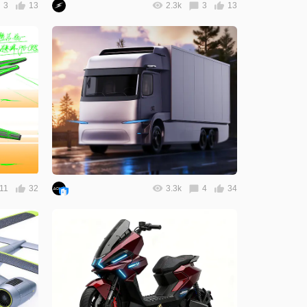
3
13
2.3k
3
13
11
32
3.3k
4
34