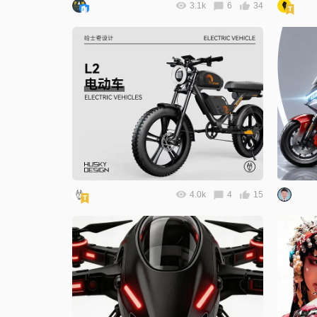
3.1k
6
34
4.0k
4
15