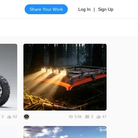
Share Your Work
Log In
|
Sign Up
3
62
5.6k
3
47