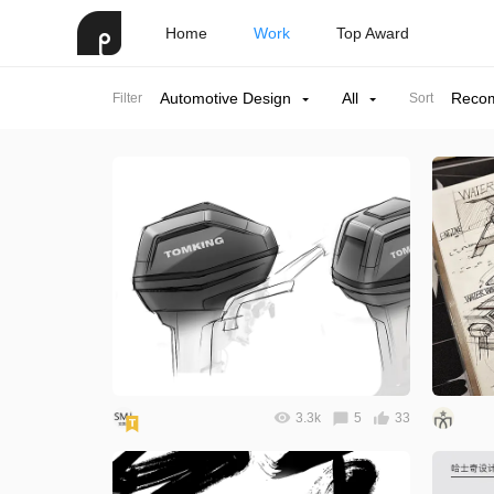
Home
Work
Top Award
Automotive Design
All
Reco
Filter
Sort
3.3k
5
33