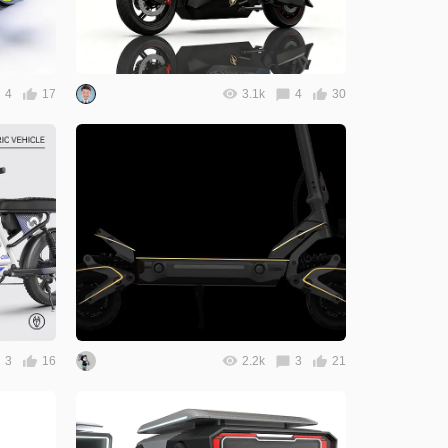
4
17
3.1k
4
30
3
16
2.2k
3
21