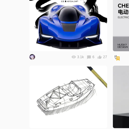
3.1k
6
27