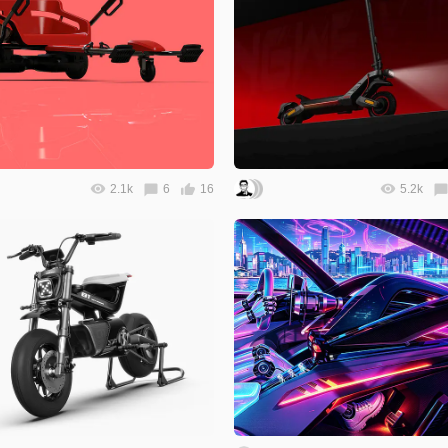
2.1k
6
16
5.2k