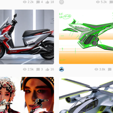
2.2k
4
18
5.2k
2.5k
3
16
3.8k