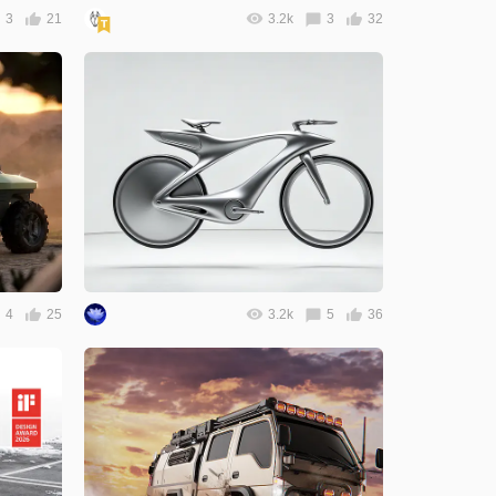
3
21
3.2k
3
32
4
25
3.2k
5
36