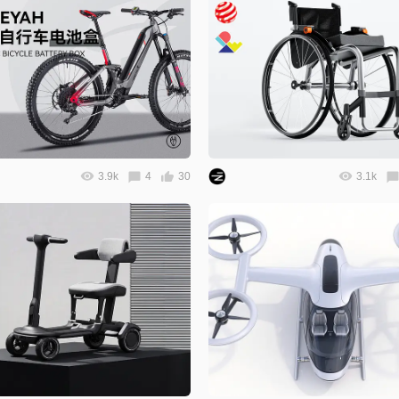
3.9k
4
30
3.1k