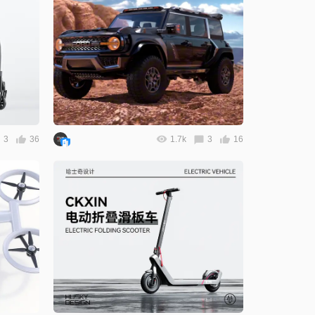
3
36
1.7k
3
16