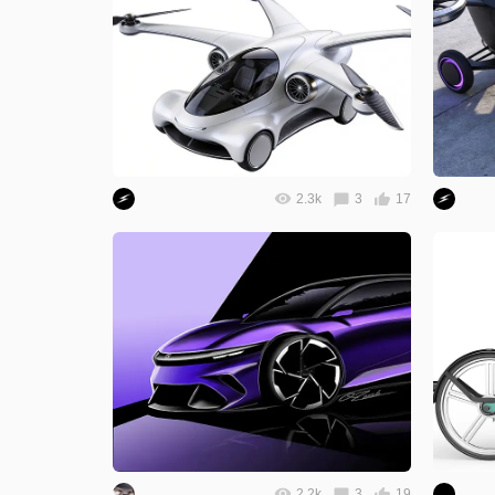
2.3k
3
17
2.2k
3
19