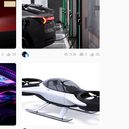
3
55
3.3k
4
26