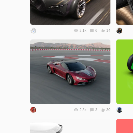
2.1k
6
14
2.8k
3
30