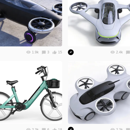
1.9k
3
15
2.4k
2.3k
6
18
2.3k